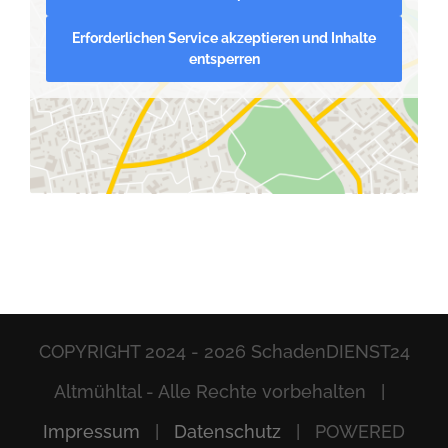
Erforderlichen Service akzeptieren und Inhalte
entsperren
COPYRIGHT 2024 -
2026 SchadenDIENST24
Altmühltal - Alle Rechte vorbehalten |
Impressum
|
Datenschutz
| POWERED